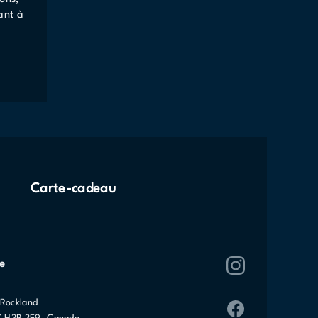
ant à
Carte-cadeau
e
Rockland