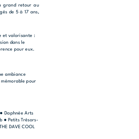
on grand retour au
gés de 5 à 17 ans,
 et valorisante :
sion dans le
férence pour eux.
une ambiance
et mémorable pour
m ● Daphnée Arts
 ● Petits Trésors-
 ● THE DAVE COOL