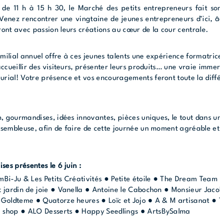
 de 11 h à 15 h 30, le Marché des petits entrepreneurs fait s
Venez rencontrer une vingtaine de jeunes entrepreneurs d’ici, â
ront avec passion leurs créations au cœur de la cour centrale.
ilial annuel offre à ces jeunes talents une expérience formatrice
accueillir des visiteurs, présenter leurs produits… une vraie immer
rial! Votre présence et vos encouragements feront toute la dif
n, gourmandises, idées innovantes, pièces uniques, le tout dans 
ssembleuse, afin de faire de cette journée un moment agréable 
ises présentes le 6 juin :
mBi-Ju & Les Petits Créativités ● Petite étoile ● The Dream Tea
 jardin de joie ● Vanella ● Antoine le Cabochon ● Monsieur Jacob
 Goldteme ● Quatorze heures ● Loïc et Jojo ● A & M artisanat
 shop ● ALO Desserts ● Happy Seedlings ● ArtsBySalma