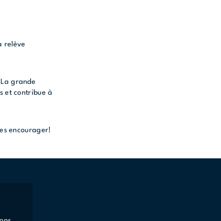
a relève
e
La grande
s et contribue à
 les encourager!
ons,