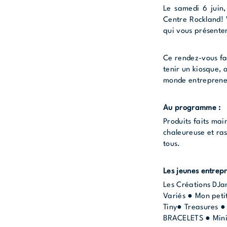
Le samedi 6 juin,
Centre Rockland! 
qui vous présente
Ce rendez-vous fam
tenir un kiosque, 
monde entrepreneu
Au programme :
Produits faits mai
chaleureuse et ra
tous.
Les jeunes entrepr
Les Créations DJa
Variés ● Mon petit
Tiny● Treasures ●
BRACELETS ● Mini