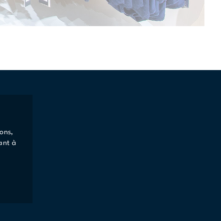
ons,
ant à