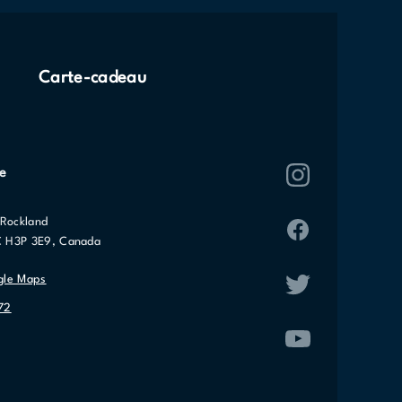
Carte-cadeau
e
Rockland
C H3P 3E9, Canada
gle Maps
72